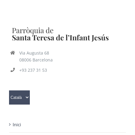
Via Augusta 68
08006 Barcelona
+93 237 31 53
Trieu
un
idioma
Inici