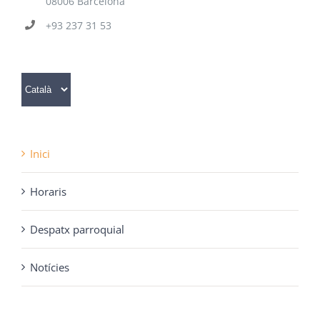
08006 Barcelona
+93 237 31 53
Trieu
un
idioma
Inici
Horaris
Despatx parroquial
Notícies