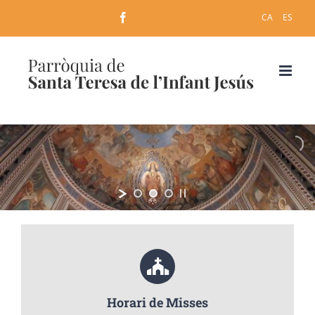
Skip
Facebook
CA
ES
to
content
Santa Teresa
de l'Infant Jesus
Horari de Misses