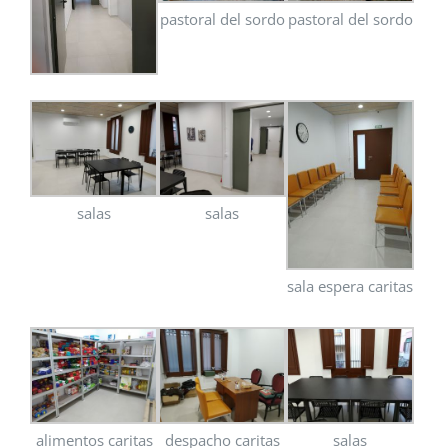
pastoral del sordo
pastoral del sordo
salas
salas
sala espera caritas
alimentos caritas
despacho caritas
salas