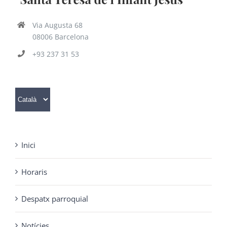
Via Augusta 68
08006 Barcelona
+93 237 31 53
Trieu
un
idioma
Inici
Horaris
Despatx parroquial
Notícies